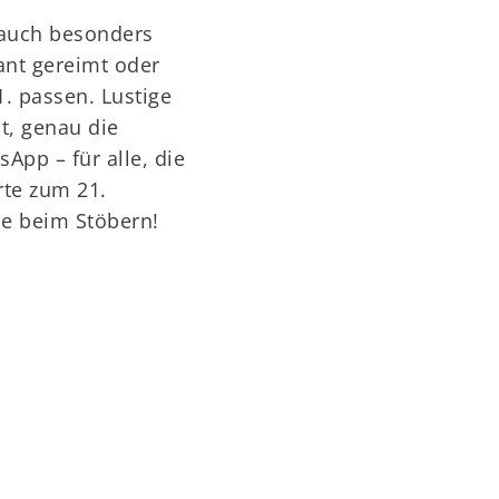
 auch besonders
ant gereimt oder
1. passen. Lustige
t, genau die
App – für alle, die
rte zum 21.
de beim Stöbern!