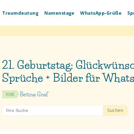
Traumdeutung
Namenstage
WhatsApp-Grüße
Sp
21. Geburtstag: Glückwünsc
Sprüche + Bilder für What
Betina Graf
VON
Search
for: