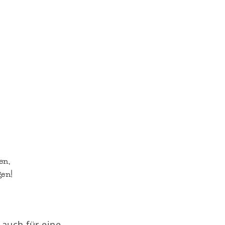
en,
gen!
 auch für eine