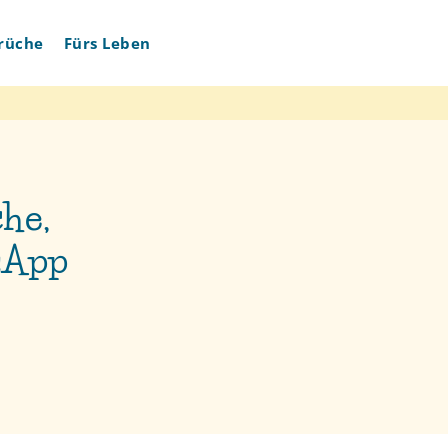
rüche
Fürs Leben
he,
sApp