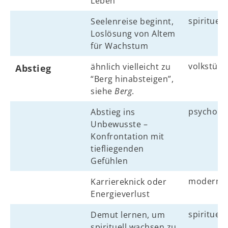
Leben
spirituell
Seelenreise beginnt,
Loslösung von Altem
für Wachstum
volkstüml
ähnlich vielleicht zu
Abstieg
“Berg hinabsteigen”,
siehe
Berg
.
psycholo
Abstieg ins
Unbewusste –
Konfrontation mit
tiefliegenden
Gefühlen
modern
Karriereknick oder
Energieverlust
spirituell
Demut lernen, um
spirituell wachsen zu