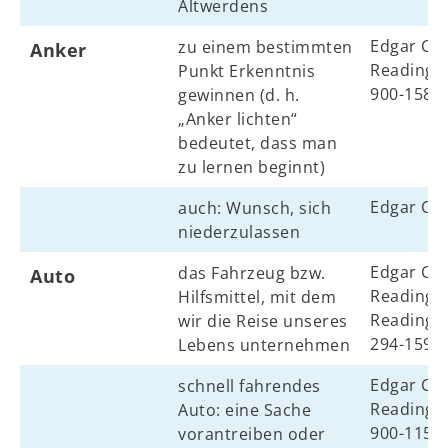
Altwerdens
Edgar Cay
zu einem bestimmten
Anker
Reading N
Punkt Erkenntnis
900-158, 
gewinnen (d. h.
„Anker lichten“
bedeutet, dass man
zu lernen beginnt)
Edgar Ca
auch: Wunsch, sich
niederzulassen
Edgar Cay
das Fahrzeug bzw.
Auto
Reading N
Hilfsmittel, mit dem
Reading N
wir die Reise unseres
294-159, 
Lebens unternehmen
Edgar Cay
schnell fahrendes
Reading N
Auto: eine Sache
900-115, 
vorantreiben oder