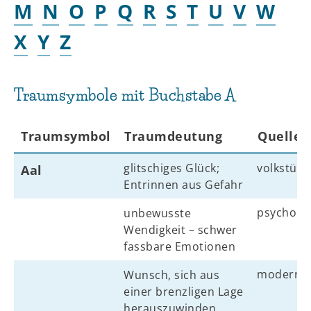
M
N
O
P
Q
R
S
T
U
V
W
X
Y
Z
Traumsymbole mit Buchstabe A
Traumsymbol
Traumdeutung
Quelle
glitschiges Glück;
volkstüml
Aal
Entrinnen aus Gefahr
psycholo
unbewusste
Wendigkeit – schwer
fassbare Emotionen
modern
Wunsch, sich aus
einer brenzligen Lage
herauszuwinden