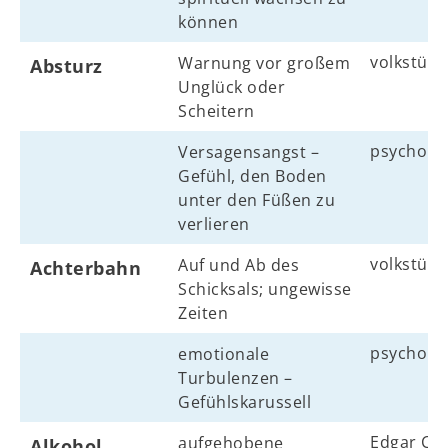
können
volkstüml
Warnung vor großem
Absturz
Unglück oder
Scheitern
psycholo
Versagensangst –
Gefühl, den Boden
unter den Füßen zu
verlieren
volkstüml
Auf und Ab des
Achterbahn
Schicksals; ungewisse
Zeiten
psycholo
emotionale
Turbulenzen –
Gefühlskarussell
Edgar Ca
aufgehobene
Alkohol