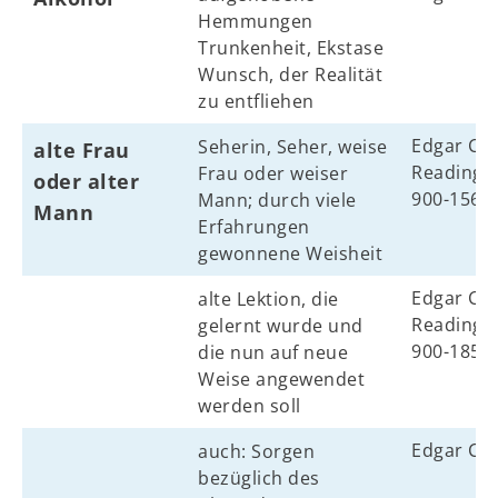
Hemmungen
Trunkenheit, Ekstase
Wunsch, der Realität
zu entfliehen
Edgar Cay
Seherin, Seher, weise
alte Frau
Reading N
Frau oder weiser
oder alter
900-156, 
Mann; durch viele
Mann
Erfahrungen
gewonnene Weisheit
Edgar Cay
alte Lektion, die
Reading N
gelernt wurde und
900-185
die nun auf neue
Weise angewendet
werden soll
Edgar Ca
auch: Sorgen
bezüglich des