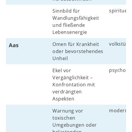
spirituell
Sinnbild für
Wandlungsfähigkeit
und fließende
Lebensenergie
volkstüml
Omen für Krankheit
Aas
oder bevorstehendes
Unheil
psycholo
Ekel vor
Vergänglichkeit –
Konfrontation mit
verdrängten
Aspekten
modern
Warnung vor
toxischen
Umgebungen oder