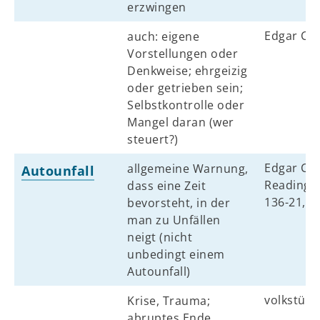
erzwingen
Edgar Ca
auch: eigene
Vorstellungen oder
Denkweise; ehrgeizig
oder getrieben sein;
Selbstkontrolle oder
Mangel daran (wer
steuert?)
Edgar Cay
allgemeine Warnung,
Autounfall
Reading N
dass eine Zeit
136-21, A
bevorsteht, in der
man zu Unfällen
neigt (nicht
unbedingt einem
Autounfall)
volkstüml
Krise, Trauma;
abruptes Ende