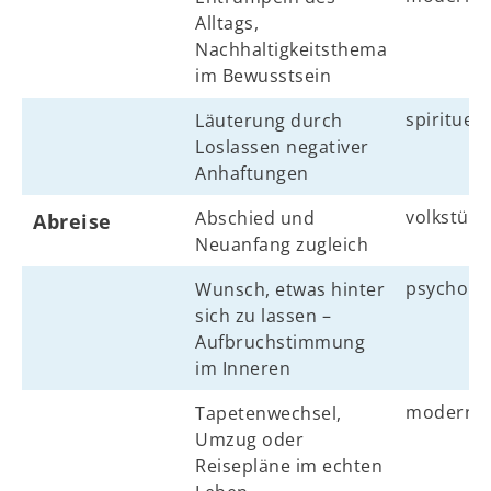
Alltags,
Nachhaltigkeitsthema
im Bewusstsein
spirituell
Läuterung durch
Loslassen negativer
Anhaftungen
volkstüml
Abschied und
Abreise
Neuanfang zugleich
psycholo
Wunsch, etwas hinter
sich zu lassen –
Aufbruchstimmung
im Inneren
modern
Tapetenwechsel,
Umzug oder
Reisepläne im echten