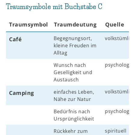
Traumsymbole mit Buchstabe C
Traumsymbol
Traumdeutung
Quelle
Begegnungsort,
volkstümlic
Café
kleine Freuden im
Alltag
psychologis
Wunsch nach
Geselligkeit und
Austausch
volkstümlic
einfaches Leben,
Camping
Nähe zur Natur
psychologis
Bedürfnis nach
Ursprünglichkeit
spirituell
Rückkehr zum