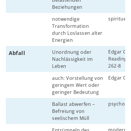
belastenden
Beziehungen
spirituell
notwendige
Transformation
durch Loslassen alter
Energien
Edgar Cay
Unordnung oder
Abfall
Reading N
Nachlässigkeit im
262-8
Leben
Edgar Ca
auch: Vorstellung von
geringem Wert oder
geringer Bedeutung
psycholo
Ballast abwerfen –
Befreiung von
seelischem Müll
modern
Entrümpeln des