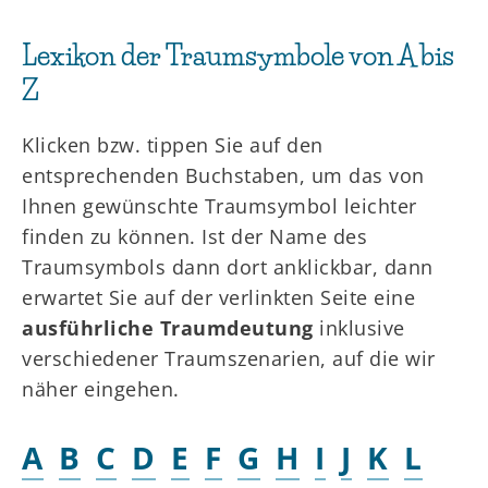
Lexikon der Traumsymbole von A bis
Z
Klicken bzw. tippen Sie auf den
entsprechenden Buchstaben, um das von
Ihnen gewünschte Traumsymbol leichter
finden zu können. Ist der Name des
Traumsymbols dann dort anklickbar, dann
erwartet Sie auf der verlinkten Seite eine
ausführliche Traumdeutung
inklusive
verschiedener Traumszenarien, auf die wir
näher eingehen.
A
B
C
D
E
F
G
H
I
J
K
L