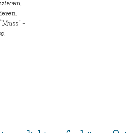
zieren,
ieren,
 “Muss” –
s!