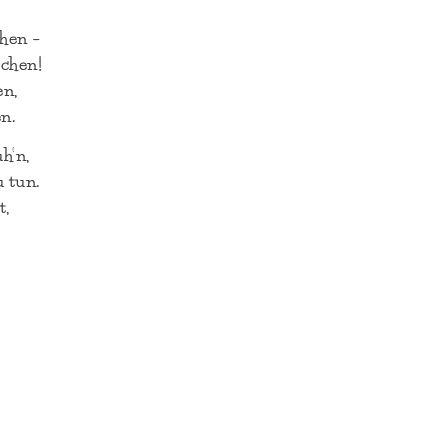
hen –
uchen!
en,
en.
h’n,
 tun.
t,