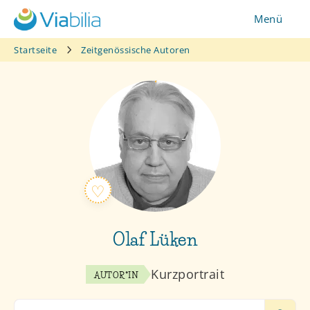
Zum
Menü
Inhalt
springen
Startseite
Zeitgenössische Autoren
Olaf Lüken
Kurzportrait
AUTOR*IN
Search