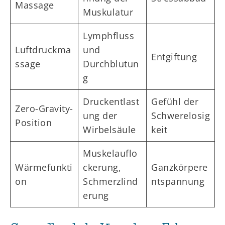
Massage
Muskulatur
Lymphfluss
Luftdruckma
und
Entgiftung
ssage
Durchblutun
g
Druckentlast
Gefühl der
Zero-Gravity-
ung der
Schwerelosig
Position
Wirbelsäule
keit
Muskelauflo
Wärmefunkti
ckerung,
Ganzkörpere
on
Schmerzlind
ntspannung
erung