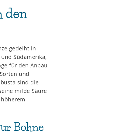
h den
nze gedeiht in
- und Südamerika,
lage für den Anbau
 Sorten und
obusta sind die
seine milde Säure
d höherem
zur Bohne