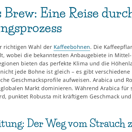
 Brew: Eine Reise durc
ungsprozess
er richtigen Wahl der
Kaffeebohnen
. Die Kaffeepfla
t, wobei die bekanntesten Anbaugebiete in Mittel
Regionen bieten das perfekte Klima und die Höhen
icht jede Bohne ist gleich – es gibt verschiedene
dliche Geschmacksprofile aufweisen. Arabica und R
 globalen Markt dominieren. Während Arabica für 
ird, punktet Robusta mit kräftigem Geschmack un
itung: Der Weg vom Strauch 