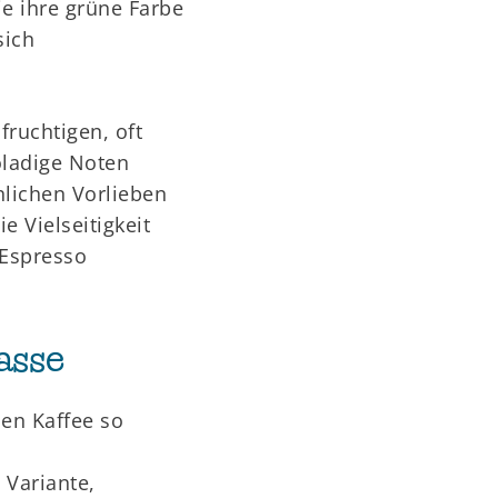
e ihre grüne Farbe
sich
ruchtigen, oft
oladige Noten
nlichen Vorlieben
 Vielseitigkeit
 Espresso
asse
den Kaffee so
 Variante,